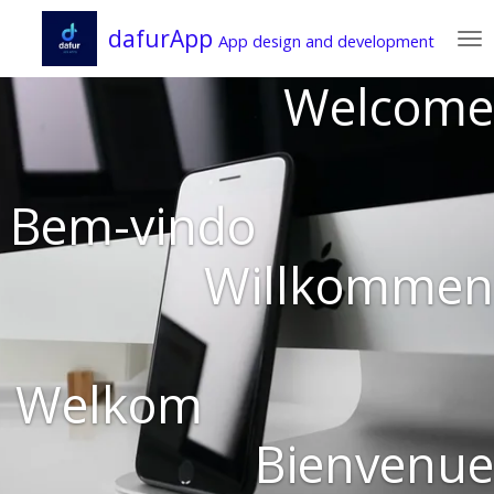
Zum
dafurApp
App design and development
Hauptinhalt
springen
Welcome
Bem-vindo
Willkommen
Welkom
Bienvenue