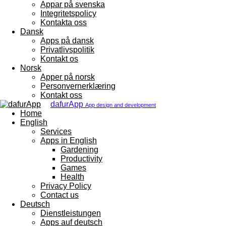
Appar på svenska
Integritetspolicy
Kontakta oss
Dansk
Apps på dansk
Privatlivspolitik
Kontakt os
Norsk
Apper på norsk
Personvernerklæring
Kontakt oss
dafurApp
App design and development
Home
English
Services
Apps in English
Gardening
Productivity
Games
Health
Privacy Policy
Contact us
Deutsch
Dienstleistungen
Apps auf deutsch